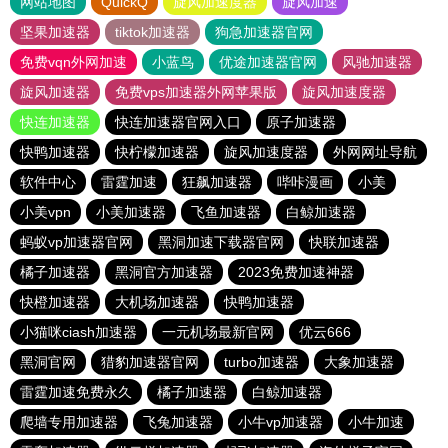
网站地图
QuickQ
旋风加速度器
旋风加速
坚果加速器
tiktok加速器
狗急加速器官网
免费vqn外网加速
小蓝鸟
优途加速器官网
风驰加速器
旋风加速器
免费vps加速器外网苹果版
旋风加速度器
快连加速器
快连加速器官网入口
原子加速器
快鸭加速器
快柠檬加速器
旋风加速度器
外网网址导航
软件中心
雷霆加速
狂飙加速器
哔咔漫画
小美
小美vpn
小美加速器
飞鱼加速器
白鲸加速器
蚂蚁vp加速器官网
黑洞加速下载器官网
快联加速器
橘子加速器
黑洞官方加速器
2023免费加速神器
快橙加速器
大机场加速器
快鸭加速器
小猫咪ciash加速器
一元机场最新官网
优云666
黑洞官网
猎豹加速器官网
turbo加速器
大象加速器
雷霆加速免费永久
橘子加速器
白鲸加速器
爬墙专用加速器
飞兔加速器
小牛vp加速器
小牛加速