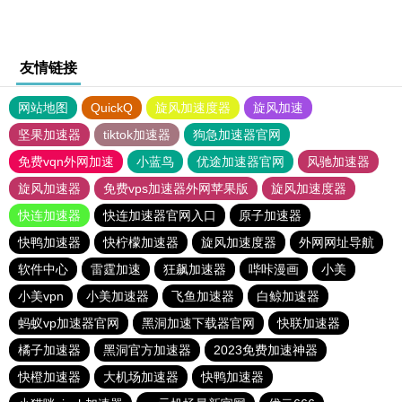
友情链接
网站地图
QuickQ
旋风加速度器
旋风加速
坚果加速器
tiktok加速器
狗急加速器官网
免费vqn外网加速
小蓝鸟
优途加速器官网
风驰加速器
旋风加速器
免费vps加速器外网苹果版
旋风加速度器
快连加速器
快连加速器官网入口
原子加速器
快鸭加速器
快柠檬加速器
旋风加速度器
外网网址导航
软件中心
雷霆加速
狂飙加速器
哔咔漫画
小美
小美vpn
小美加速器
飞鱼加速器
白鲸加速器
蚂蚁vp加速器官网
黑洞加速下载器官网
快联加速器
橘子加速器
黑洞官方加速器
2023免费加速神器
快橙加速器
大机场加速器
快鸭加速器