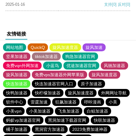
2025-01-16
支持
[0]
反对
[0]
友情链接
网站地图
QuickQ
旋风加速度器
旋风加速
坚果加速器
tiktok加速器
狗急加速器官网
免费vqn外网加速
小蓝鸟
优途加速器官网
风驰加速器
旋风加速器
免费vps加速器外网苹果版
旋风加速度器
快连加速器
快连加速器官网入口
原子加速器
快鸭加速器
快柠檬加速器
旋风加速度器
外网网址导航
软件中心
雷霆加速
狂飙加速器
哔咔漫画
小美
小美vpn
小美加速器
飞鱼加速器
白鲸加速器
蚂蚁vp加速器官网
黑洞加速下载器官网
快联加速器
橘子加速器
黑洞官方加速器
2023免费加速神器