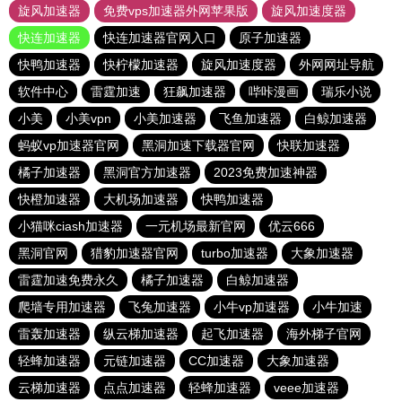
旋风加速器
免费vps加速器外网苹果版
旋风加速度器
快连加速器
快连加速器官网入口
原子加速器
快鸭加速器
快柠檬加速器
旋风加速度器
外网网址导航
软件中心
雷霆加速
狂飙加速器
哔咔漫画
瑞乐小说
小美
小美vpn
小美加速器
飞鱼加速器
白鲸加速器
蚂蚁vp加速器官网
黑洞加速下载器官网
快联加速器
橘子加速器
黑洞官方加速器
2023免费加速神器
快橙加速器
大机场加速器
快鸭加速器
小猫咪ciash加速器
一元机场最新官网
优云666
黑洞官网
猎豹加速器官网
turbo加速器
大象加速器
雷霆加速免费永久
橘子加速器
白鲸加速器
爬墙专用加速器
飞兔加速器
小牛vp加速器
小牛加速
雷轰加速器
纵云梯加速器
起飞加速器
海外梯子官网
轻蜂加速器
元链加速器
CC加速器
大象加速器
云梯加速器
点点加速器
轻蜂加速器
veee加速器