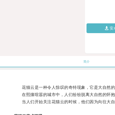
安
简介
花猫云是一种令人惊叹的奇特现象，它是大自然的
在熙攘喧嚣的城市中，人们纷纷脱离大自然的怀抱，
当人们开始关注花猫云的时候，他们因为向往大自