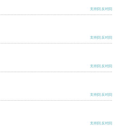
支持
[0]
反对
[0]
支持
[0]
反对
[0]
支持
[0]
反对
[0]
支持
[0]
反对
[0]
支持
[0]
反对
[0]