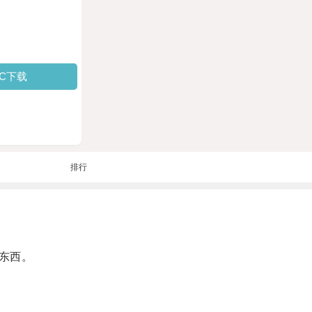
PC下载
排行
东西。