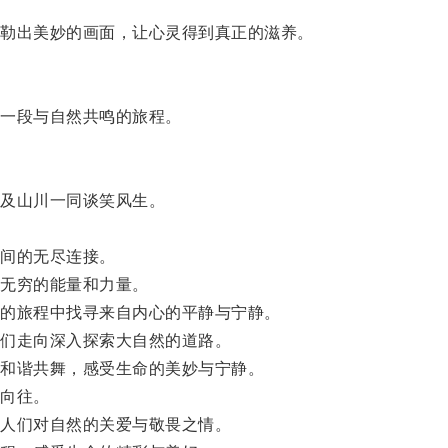
勒出美妙的画面，让心灵得到真正的滋养。
一段与自然共鸣的旅程。
及山川一同谈笑风生。
间的无尽连接。
无穷的能量和力量。
的旅程中找寻来自内心的平静与宁静。
们走向深入探索大自然的道路。
和谐共舞，感受生命的美妙与宁静。
向往。
人们对自然的关爱与敬畏之情。