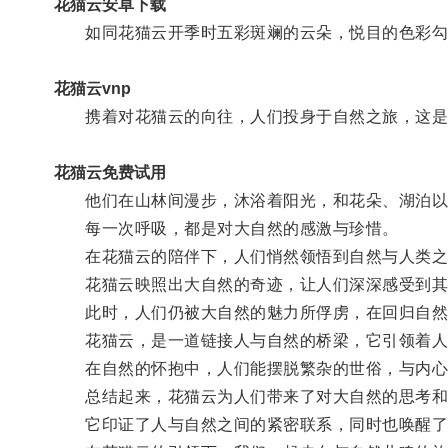
花猫云安卓下载
如同花猫云开季时五彩斑斓的云朵，悦目的色彩勾
花猫云vnp
携着对花猫云的向往，人们投身于自然之旅，这是
花猫云免费试用
他们在山林间漫步，沐浴着阳光，和花朵、湖泊以
每一次呼吸，都是对大自然的感激与珍惜。
在花猫云的陪伴下，人们悄然领悟到自然与人类之
花猫云映照出大自然的奇迹，让人们深深感受到其
此时，人们仍被大自然的魅力所俘虏，在回归自然
花猫云，是一道链接人与自然的桥梁，它引领着人
在自然的怀抱中，人们能摆脱繁杂的世俗，与内心
总结起来，花猫云为人们带来了对大自然的思考和
它印证了人与自然之间的紧密联系，同时也唤醒了