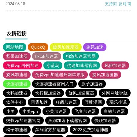
2024-08-18
支持
[0]
反对
[0]
友情链接
网站地图
QuickQ
旋风加速度器
旋风加速
坚果加速器
tiktok加速器
狗急加速器官网
免费vqn外网加速
小蓝鸟
优途加速器官网
风驰加速器
旋风加速器
免费vps加速器外网苹果版
旋风加速度器
快连加速器
快连加速器官网入口
原子加速器
快鸭加速器
快柠檬加速器
旋风加速度器
外网网址导航
软件中心
雷霆加速
狂飙加速器
哔咔漫画
瑞乐小说
小美
小美vpn
小美加速器
飞鱼加速器
白鲸加速器
蚂蚁vp加速器官网
黑洞加速下载器官网
快联加速器
橘子加速器
黑洞官方加速器
2023免费加速神器