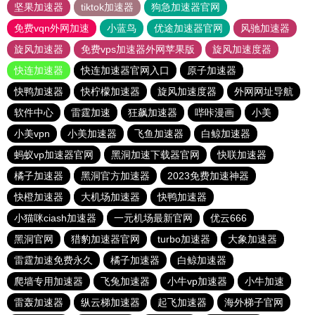
坚果加速器
tiktok加速器
狗急加速器官网
免费vqn外网加速
小蓝鸟
优途加速器官网
风驰加速器
旋风加速器
免费vps加速器外网苹果版
旋风加速度器
快连加速器
快连加速器官网入口
原子加速器
快鸭加速器
快柠檬加速器
旋风加速度器
外网网址导航
软件中心
雷霆加速
狂飙加速器
哔咔漫画
小美
小美vpn
小美加速器
飞鱼加速器
白鲸加速器
蚂蚁vp加速器官网
黑洞加速下载器官网
快联加速器
橘子加速器
黑洞官方加速器
2023免费加速神器
快橙加速器
大机场加速器
快鸭加速器
小猫咪ciash加速器
一元机场最新官网
优云666
黑洞官网
猎豹加速器官网
turbo加速器
大象加速器
雷霆加速免费永久
橘子加速器
白鲸加速器
爬墙专用加速器
飞兔加速器
小牛vp加速器
小牛加速
雷轰加速器
纵云梯加速器
起飞加速器
海外梯子官网