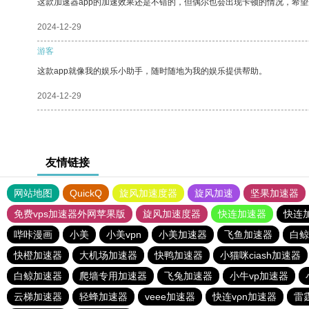
这款加速器app的加速效果还是不错的，但偶尔也会出现卡顿的情况，希
2024-12-29
游客
这款app就像我的娱乐小助手，随时随地为我的娱乐提供帮助。
2024-12-29
友情链接
网站地图
QuickQ
旋风加速度器
旋风加速
坚果加速器
免费vps加速器外网苹果版
旋风加速度器
快连加速器
快连
哔咔漫画
小美
小美vpn
小美加速器
飞鱼加速器
白鲸
快橙加速器
大机场加速器
快鸭加速器
小猫咪ciash加速器
白鲸加速器
爬墙专用加速器
飞兔加速器
小牛vp加速器
云梯加速器
轻蜂加速器
veee加速器
快连vρn加速器
雷