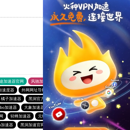
支持
[0]
反对
[0]
支持
[0]
反对
[0]
途加速器官网
风驰加速器
旋风加速器
加速度器
外网网址导航
软件中心
雷霆加速
狂飙加速器
橘子加速器
黑洞官方加速器
2023免费加速神器
urbo加速器
大象加速器
雷霆加速免费永久
橘子加速器
网
轻蜂加速器
元链加速器
CC加速器
大象加速器
n加速器
黑洞加速官网
白鲸加速器
十大免费网络加速神器