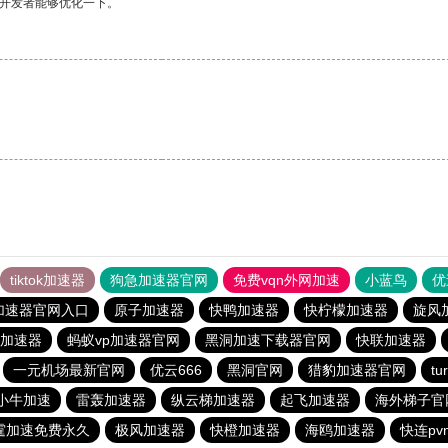
望开发者能够优化一下。
tiktok加速器
狗急加速器官网
免费vqn外网加速
小蓝鸟
优
加速器官网入口
原子加速器
快鸭加速器
快柠檬加速器
旋风
加速器
蚂蚁vp加速器官网
黑洞加速下载器官网
快联加速器
一元机场最新官网
优云666
黑洞官网
猎豹加速器官网
t
小牛加速
雷轰加速器
纵云梯加速器
起飞加速器
海外梯子官
霆加速免费永久
极风加速器
快橙加速器
海鸥加速器
快连pv